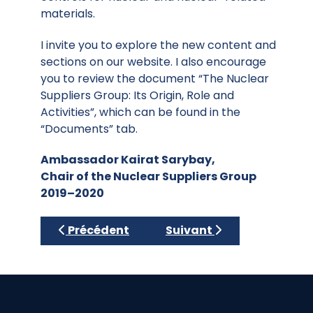
materials.
I invite you to explore the new content and
sections on our website. I also encourage
you to review the document “The Nuclear
Suppliers Group: Its Origin, Role and
Activities”, which can be found in the
“Documents” tab.
Ambassador Kairat Sarybay,
Chair of the Nuclear Suppliers Group
2019–2020
Article précédent : 2020-2021 Belgium
Article suivant : 2018-20
Précédent
Suivant