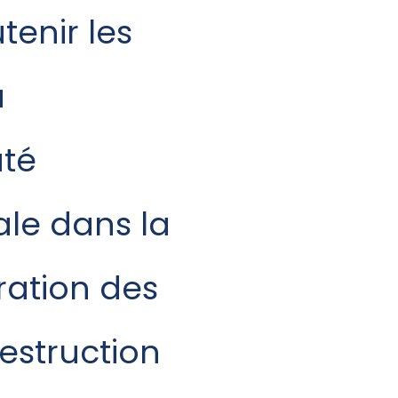
tenir les
a
té
ale dans la
ration des
estruction