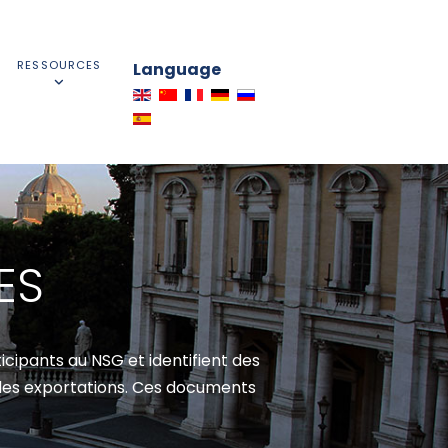
RESSOURCES
Language
ES
cipants au NSG et identifient des
 des exportations. Ces documents