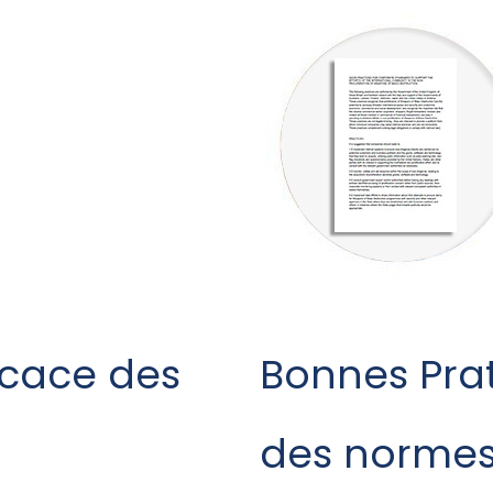
icace des
Bonnes Pra
e
des normes 