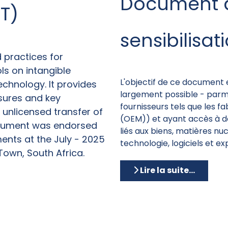
Document 
T)
sensibilisat
 practices for
ls on intangible
L'objectif de ce document es
technology.
It provides
largement possible - parmi
sures and key
fournisseurs tels que les f
e unlicensed transfer of
(OEM)) et ayant accès à des
cument was endorsed
liés aux biens, matières nucl
ents at the July - 2025
technologie, logiciels et ex
Town, South Africa.
Lire la suite...