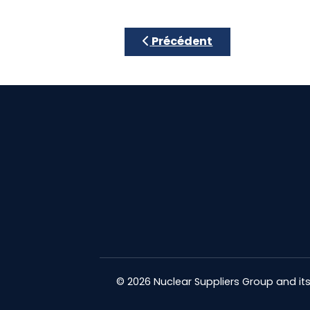
Article précédent : Directive
Précédent
© 2026 Nuclear Suppliers Group and its