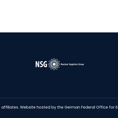
s pour transferts nucléaires (INFCIRC/254, Partie 1)
 affiliates. Website hosted by the German Federal Office for 