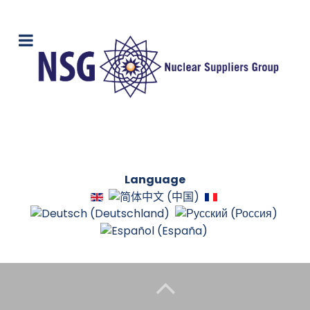
Language