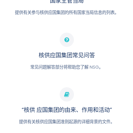
国家主管当局
提供有关参与核供应国集团的所有国家当局信息的列表。
核供应国集团常见问答
常见问题解答部分将帮助您了解 NSG。
“核供 应国集团的由来、作用和活动”
提供有关核供应国集团准则起源的详细背景的文件。